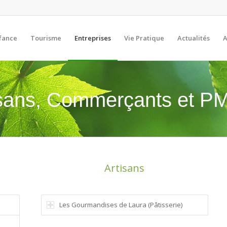
fance
Tourisme
Entreprises
Vie Pratique
Actualités
A
isans, Commerçants et P
Artisans
Les Gourmandises de Laura (Pâtisserie)