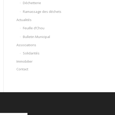
Déchetterie
Ramassage des déchets
Actualités
Feuille d’Chou
Bulletin Municipal
Associations
Solidarités
Immobilier
Contact