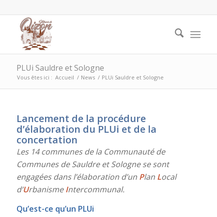
PLUi Sauldre et Sologne
Vous êtes ici :
Accueil
/
News
/
PLUi Sauldre et Sologne
Lancement de la procédure
d’élaboration du PLUi et de la
concertation
Les 14 communes de la Communauté de
Communes de Sauldre et Sologne se sont
engagées dans l’élaboration d’un
P
lan
L
ocal
d’
U
rbanisme
I
ntercommunal.
Qu’est-ce qu’un PLUi