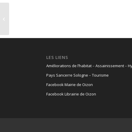
Menu de la cantine
scolaire du 1 au 5
septembre 2025
LES LIENS
Améliorations de l’habitat
–
Assainissement
–
Hy
Pays Sancerre Sologne
–
Tourisme
Facebook Mairie de Oizon
Facebook Librairie de Oizon