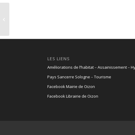
Menus de la cantine
scolaire du 29
septembre au 17
octobre 2025.
LES LIENS
Améliorations de l’habitat
–
Assainissement
–
Hy
Pays Sancerre Sologne
–
Tourisme
Facebook Mairie de Oizon
Facebook Librairie de Oizon