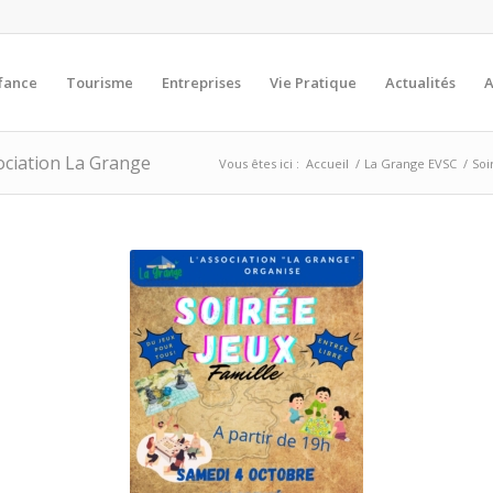
fance
Tourisme
Entreprises
Vie Pratique
Actualités
A
ociation La Grange
Vous êtes ici :
Accueil
/
La Grange EVSC
/
Soi