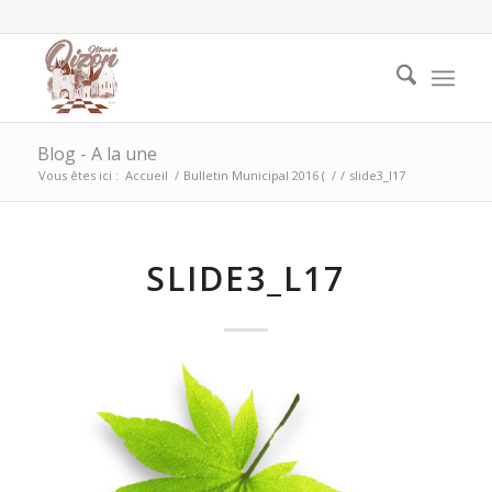
Blog - A la une
Vous êtes ici :
Accueil
/
Bulletin Municipal 2016 (
/
/
slide3_l17
SLIDE3_L17