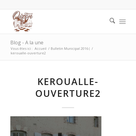
Blog - A la une
Vous êtes ici :
Accueil
/
Bulletin Municipal 2016 (
/
keroualle-ouverture2
KEROUALLE-
OUVERTURE2