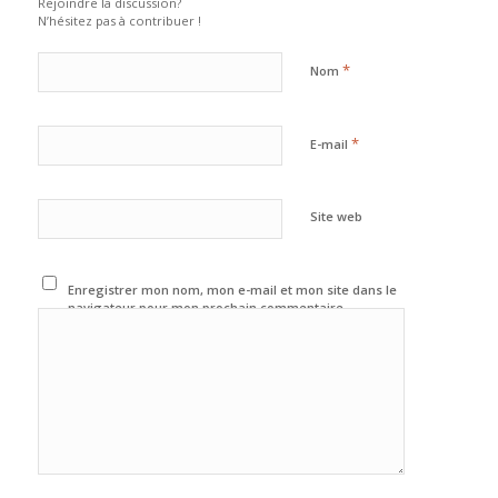
Rejoindre la discussion?
N’hésitez pas à contribuer !
*
Nom
*
E-mail
Site web
Enregistrer mon nom, mon e-mail et mon site dans le
navigateur pour mon prochain commentaire.