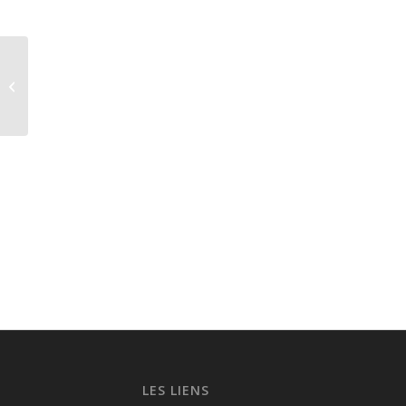
Soirée Paella Samedi
17 Mai 2025
LES LIENS