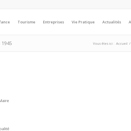
fance
Tourisme
Entreprises
Vie Pratique
Actualités
A
i 1945
Vous êtes ici :
Accueil
/
Maire
palité