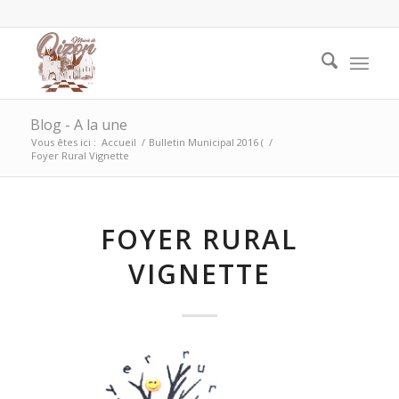
Blog - A la une
Vous êtes ici :
Accueil
/
Bulletin Municipal 2016 (
/
Foyer Rural Vignette
FOYER RURAL
VIGNETTE